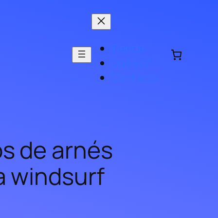
Tienda
Qué es?
Contacto
s de arnés
a windsurf