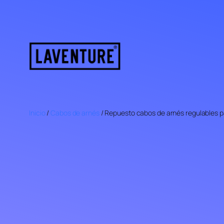
Saltar
al
contenido
Inicio
/
Cabos de arnés
/ Repuesto cabos de arnés regulables p