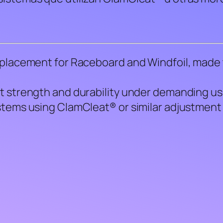
s
d
e
a
eplacement for Raceboard and Windfoil, made 
r
n
t strength and durability under demanding us
é
stems using ClamCleat® or similar adjustment 
s
r
e
g
u
l
a
b