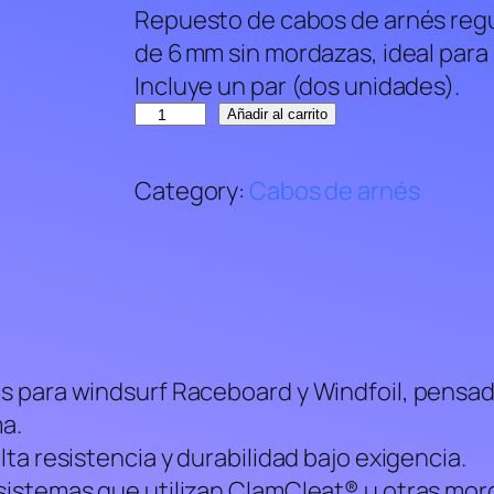
Repuesto de cabos de arnés regul
de 6 mm sin mordazas, ideal para
Incluye un par (dos unidades).
R
Añadir al carrito
e
p
Category:
Cabos de arnés
u
e
s
t
o
c
 para windsurf Raceboard y Windfoil, pensados
a
a.
b
ta resistencia y durabilidad bajo exigencia.
o
istemas que utilizan ClamCleat® u otras mord