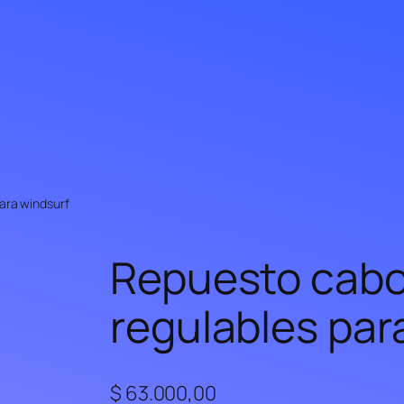
ara windsurf
Repuesto cabo
regulables par
$
63.000,00