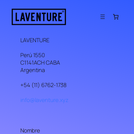
Saltar
al
contenido
LAVENTURE
Perú 1550
C1141ACH CABA
Argentina
+54 (11) 6762-1738
info@laventure.xyz
Nombre